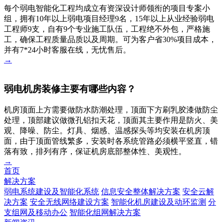
每个弱电智能化工程均成立有资深设计师领衔的项目专案小
组，拥有10年以上弱电项目经理9名，15年以上从业经验弱电
工程师9支，自有9个专业施工队伍，工程绝不外包，严格施
工，确保工程质量品质以及周期。可为客户省30%项目成本，
并有7*24小时客服在线，无忧售后。
→
弱电机房装修主要有哪些内容？
机房顶面上方需要做防水防潮处理，顶面下方刷乳胶漆做防尘
处理，顶部建议做微孔铝扣天花，顶面其主要作用是防火、美
观、降噪、防尘。灯具、烟感、温感探头等均安装在机房顶
面，由于顶面管线繁多，安装时各系统管路必须横平竖直，错
落有致，排列有序，保证机房底部整体性、美观性。
→
首页
解决方案
弱电系统建设及智能化系统
信息安全整体解决方案
安全云解
决方案
安全无线网络建设方案
智能化机房建设及动环监测
分
支组网及移动办公
智能化组网解决方案